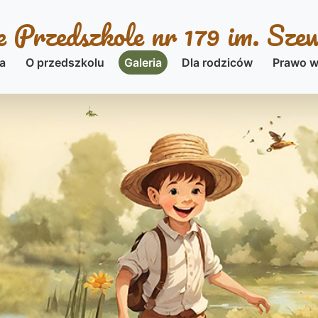
 Przedszkole nr 179 im. Sze
a
O przedszkolu
Galeria
Dla rodziców
Prawo w